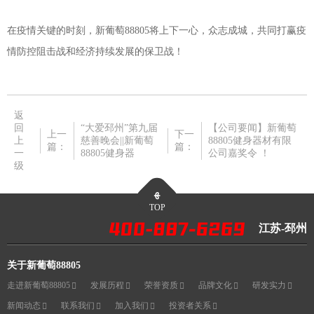
在疫情关键的时刻，新葡萄88805将上下一心，众志成城，共同打赢疫
情防控阻击战和经济持续发展的保卫战！
返
回
“大爱邳州”第九届
【公司要闻】新葡萄
上一
下一
上
慈善晚会||新葡萄
88805健身器材有限
篇：
篇：
一
88805健身器
公司嘉奖令 ！
级
TOP
江苏-邳州
关于新葡萄88805
走进新葡萄88805
发展历程
荣誉资质
品牌文化
研发实力
新闻动态
联系我们
加入我们
投资者关系